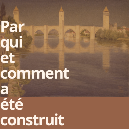
Par
qui
et
comment
a
été
construit